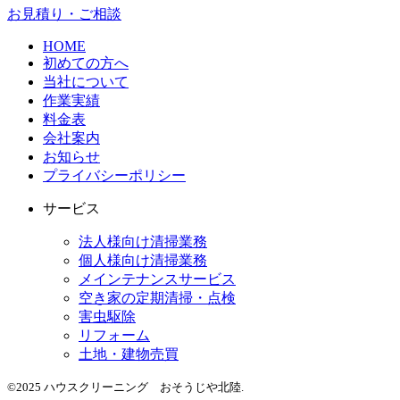
お見積り・ご相談
HOME
初めての方へ
当社について
作業実績
料金表
会社案内
お知らせ
プライバシーポリシー
サービス
法人様向け清掃業務
個人様向け清掃業務
メインテナンスサービス
空き家の定期清掃・点検
害虫駆除
リフォーム
土地・建物売買
©2025 ハウスクリーニング おそうじや北陸.