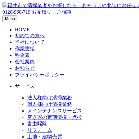
0120-960-719
お見積り・ご相談
Menu
HOME
初めての方へ
当社について
作業実績
料金表
会社案内
お知らせ
プライバシーポリシー
サービス
法人様向け清掃業務
個人様向け清掃業務
メインテナンスサービス
空き家の定期清掃・点検
害虫駆除
リフォーム
土地・建物売買